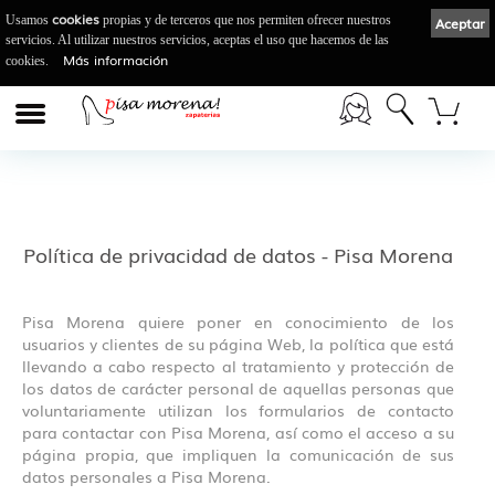
cookies
Usamos
propias y de terceros que nos permiten ofrecer nuestros
Aceptar
servicios. Al utilizar nuestros servicios, aceptas el uso que hacemos de las
Más información
cookies.
Política de privacidad de datos - Pisa Morena
Pisa Morena quiere poner en conocimiento de los
usuarios y clientes de su página Web, la política que está
llevando a cabo respecto al tratamiento y protección de
los datos de carácter personal de aquellas personas que
voluntariamente utilizan los formularios de contacto
para contactar con Pisa Morena, así como el acceso a su
página propia, que impliquen la comunicación de sus
datos personales a Pisa Morena.