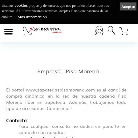
cookies
Usamos
propias y de terceros que nos permiten ofrecer nuestros
Aceptar
servicios. Al utilizar nuestros servicios, aceptas el uso que hacemos de las
Más información
cookies.
Empresa - Pisa Morena
El portal www.zapateriaspisamorena.com es el canal de
compra dinámica en la red de nuestra cadena Pisa
Morena líder en zapatería. Además, trabajamos todo
tipo de accesorios. Conócenos!
Contacto:
Para cualquier consulta no dudes en ponerte en
contacto con nosotros: