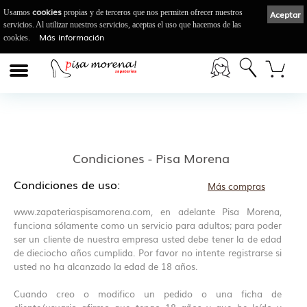
cookies
Usamos
propias y de terceros que nos permiten ofrecer nuestros
Aceptar
servicios. Al utilizar nuestros servicios, aceptas el uso que hacemos de las
Más información
cookies.
Condiciones - Pisa Morena
Condiciones de uso:
Más compras
www.zapateriaspisamorena.com, en adelante Pisa Morena,
funciona sólamente como un servicio para adultos; para poder
ser un cliente de nuestra empresa usted debe tener la de edad
de dieciocho años cumplida. Por favor no intente registrarse si
usted no ha alcanzado la edad de 18 años.
Cuando creo o modifico un pedido o una ficha de